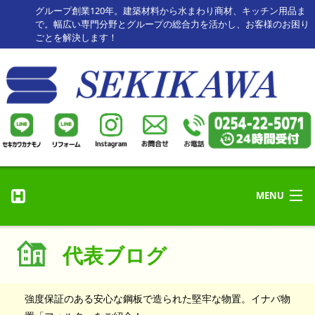
グループ創業120年。建築材料から水まわり商材、キッチン用品ま
で。幅広い専門分野とグループの総合力を活かし、お客様のお困り
ごとを解決します！
MENU
リフォーム・修理
ホーム
代表ブログ
リフォーム事例
HOME
セキカワカナモノ
強度保証のある安心な鋼板で造られた堅牢な物置。イナバ物
お客様の声