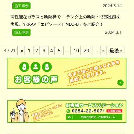
2024.3.14
施工事例
高性能なガラスと断熱枠で １ランク上の断熱・防露性能を
実現。YKKAP「エピソードⅡNEO-B」をご紹介！
2024.3.1
施工事例
3 / 21
«
1
2
3
4
5
...
10
20
...
»
最後 »