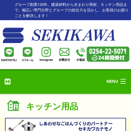
グループ創業120年。建築材料から水まわり商材、キッチン用品ま
で。幅広い専門分野とグループの総合力を活かし、お客様のお困り
ごとを解決します！
MENU
リフォーム・修理
ホーム
キッチン用品
リフォーム事例
HOME
セキカワカナモノ
お客様の声