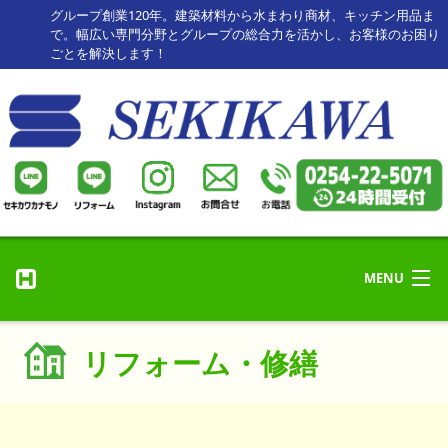
グループ創業120年。建築材料から水まわり商材、キッチン用品ま
で。幅広い専門分野とグループの総合力を活かし、お客様のお困り
ごとを解決します！
MENU
リフォーム・修理
ホーム
リフォーム・修繕
リフォーム事例
HOME
セキカワカナモノ
お客様の声