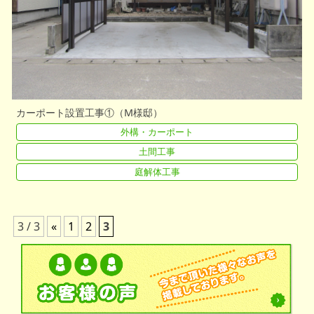
カーポート設置工事①（M様邸）
外構・カーポート
土間工事
庭解体工事
3 / 3
«
1
2
3