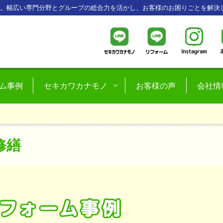
で。幅広い専門分野とグループの総合力を活かし、お客様のお困りごとを解決
ム事例
セキカワカナモノ
お客様の声
会社情
楽天市場
スタッ
プライベートブランド
採用
修繕
ハッピーキャンプ
おにぎり弁当ブランド
コミュニティースペース
竹町・関川パーキング