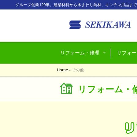
グループ創業120年。建築材料から水まわり商材、キッチン用品ま
リフォーム・修理
リフォー
水回りのトラブル
Home
»
その他
玄関回りのトラブル
リフォーム・
窓関係のトラブル
風除室・テラスのトラブル
車庫・カーポートのトラブル
フェンス・門扉のトラブル