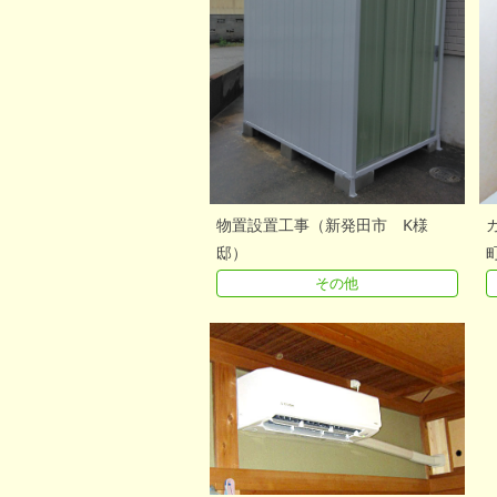
物置設置工事（新発田市 K様
邸）
その他