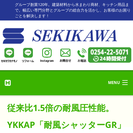
グループ創業120年。建築材料から水まわり商材、キッチン用品ま
で。幅広い専門分野とグループの総合力を活かし、お客様のお困り
ごとを解決します！
MENU
リフォーム・修理
ホーム
従来比1.5倍の耐風圧性能。
リフォーム事例
HOME
セキカワカナモノ
YKKAP「耐風シャッターGR」
お客様の声