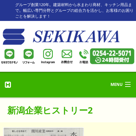
グループ創業120年。建築材料から水まわり商材、キッチン用品ま
で。幅広い専門分野とグループの総合力を活かし、お客様のお困り
ごとを解決します！
MENU
リフォーム・修理
ホーム
新潟企業ヒストリー2
リフォーム事例
HOME
セキカワカナモノ
お客様の声