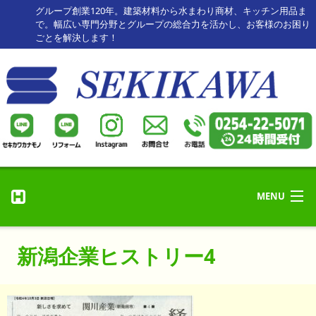
グループ創業120年。建築材料から水まわり商材、キッチン用品ま
で。幅広い専門分野とグループの総合力を活かし、お客様のお困り
ごとを解決します！
MENU
リフォーム・修理
ホーム
新潟企業ヒストリー4
リフォーム事例
HOME
セキカワカナモノ
お客様の声