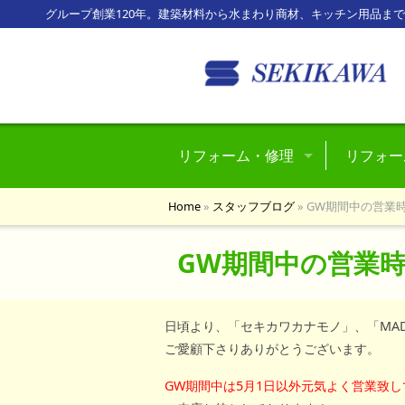
グループ創業120年。建築材料から水まわり商材、キッチン用品ま
リフォーム・修理
リフォー
水回りのトラブル
Home
»
スタッフブログ
»
GW期間中の営業
玄関回りのトラブル
GW期間中の営業
窓関係のトラブル
風除室・テラスのトラブル
日頃より、「セキカワカナモノ」、「MA
ご愛顧下さりありがとうございます。
車庫・カーポートのトラブル
GW期間中は5月1日以外元気よく
営業致し
フェンス・門扉のトラブル