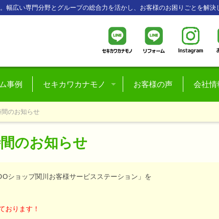
で。幅広い専門分野とグループの総合力を活かし、お客様のお困りごとを解決
ム事例
セキカワカナモノ
お客様の声
会社情
楽天市場
スタッ
時間のお知らせ
プライベートブランド
採用
時間のお知らせ
ハッピーキャンプ
おにぎり弁当ブランド
DOショップ関川お客様サービスステーション」を
コミュニティースペース
ております！
竹町・関川パーキング