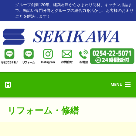
グループ創業120年。建築材料から水まわり商材、キッチン用品ま
で。幅広い専門分野とグループの総合力を活かし、お客様のお困り
ごとを解決します！
MENU
リフォーム・修理
ホーム
リフォーム・修繕
リフォーム事例
HOME
セキカワカナモノ
お客様の声