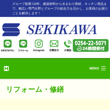
グループ創業120年。建築材料から水まわり商材、キッチン用品ま
で。幅広い専門分野とグループの総合力を活かし、お客様のお困り
ごとを解決します！
MENU
リフォーム・修理
ホーム
リフォーム・修繕
リフォーム事例
HOME
セキカワカナモノ
お客様の声