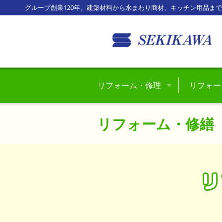
グループ創業120年。建築材料から水まわり商材、キッチン用品ま
リフォーム・修理
リフォー
水回りのトラブル
リフォーム・修繕
玄関回りのトラブル
窓関係のトラブル
風除室・テラスのトラブル
車庫・カーポートのトラブル
フェンス・門扉のトラブル