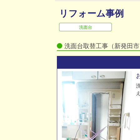
リフォーム事例
屋根・外壁のトラブル
その他のトラブル
洗面台
洗面台取替工事（新発田市