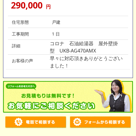
290,000
円
住宅形態
戸建
工事期間
1 日
コロナ 石油給湯器 屋外壁掛
詳細
型 UKB-AG470AMX
早々に対応頂きありがとうござい
お客様の声
ました！