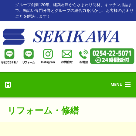
グループ創業120年。建築材料から水まわり商材、キッチン用品ま
で。幅広い専門分野とグループの総合力を活かし、お客様のお困り
ごとを解決します！
MENU
リフォーム・修理
ホーム
リフォーム・修繕
リフォーム事例
HOME
セキカワカナモノ
お客様の声