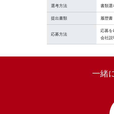
選考方法
書類選
提出書類
履歴書
応募を
応募方法
会社説
一緒